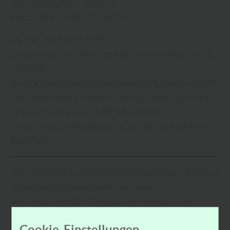
Tel.: +49 (0) 3586 - 33 06-0
Fax: : +49 (0) 3586 - 33 06-20
UST.Nr.: DE140552979
Handelsregister: Amtsgericht Dresden Register-Nr.:
GnR 298
Vorstandsmitglied: Betriebswirt (WA) Carsten Bähr,
Aufsichtsratvorsitzender: TM Karl-Heinz Sperling,
Prüfungsverband: COOPERATIVaudit
Genossenschatfsverband e.V. mit Sitz in Annaberg-
Buchholz
Wir sind nicht bereit und nicht verpflichtet, an einem
Streitbeilegungsverfahren vor einer
Verbraucherschlichtungsstelle teilzunehmen.
Unsere Email-Adresse lautet:
info@evg-holz.de
Cookie-Einstellungen