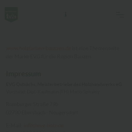
EVG Ostsächs. Meisterbetriebe des Holzhandwerks eG
www.holzfarben-bautzen.de
ist eine Themenseite
der Marke EVG für die Region Bauzen
Impressum
EVG Ostsächs. Meisterbetriebe des Holzhandwerks eG
Vorstand: Dipl.-Kaufmann (FH) Mario Spitalny
Rumburger Straße 79b
02730 Ebersbach - Neugersdorf
E-Mail:
info@evg-holz.de