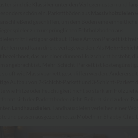
ster sind die Klassiker unter den Verlegemustern und fan
besonders schön ein. Parkettböden aus
Massivholzdielen
w
 anschließend geschliffen, um dem Boden eine einheitliche
Gegenspieler zum ursprünglichen Echtholzboden aus
elen tritt Fertigparkett auf. Diese Art von Parkett ist frei
fehlern und kann direkt verlegt werden. Als
Mehr-Schicht
t bezeichnet, das aus einer dünnen Holzschicht besteht, die
m angebracht ist. Mehr-Schicht-Parkett ist kostengünstig
t so oft wie Massivparkett geschliffen werden. Andererseit
ige Aufbau von 2-Schicht-Parkett und 3-Schicht-Parkett d
te wie Hitze oder Feuchtigkeit nicht so stark am Holz zieh
formt sich der Parkettboden nicht. Beliebt sind zudem P
nnten
Landhausdielen
. Landhausdielen verleihen einer Wo
ote und passen ausgezeichnet zu Möbeln im Shabby-Chic-L