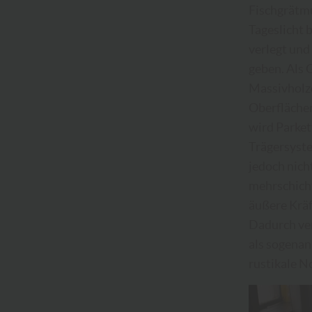
Fischgrätmu
Tageslicht 
verlegt und
geben. Als 
Massivholzdi
Oberflächen
wird Parket
Trägersyste
jedoch nich
mehrschicht
äußere Kräf
Dadurch ver
als sogena
rustikale N