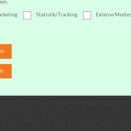
nen.
d schicken Wohnungen. Alte Parkettböden haben eine satt
rme aus. In der Vergangenheit war Mosaikparkett mit Mu
rketing
Statistik/Tracking
Externe Medie
 Modernes Fertigparkett besteht aus Holzdielen, die auf v
gt werden können. Helle Holzarten wie Eiche sind besonder
gegen imitiert lediglich die Optik vollwertiger Parkettböd
einer Träger- und einer Dekorschicht. Hochwertige Lamin
en
ettböden zum Verwechseln ähnlich. Der wesentliche Unter
rkett- und Laminatfußböden ist, dass sich Letztere bei Ve
h abschleifen lassen, da die Dekorschicht dafür viel zu dünn
rn
 bei EVG aus Ebersbach - Neugersdorf.
rsbach - Neugersdorf weiter: „
Parkettböden
galten lange 
och mittlerweile liegen die Bodenbeläge aus echtem Holz w
rund dafür sind vor allem moderne Verarbeitungstechnike
in dezenten Farben wie Grau oder Beige, die jedem Raum 
ote verleihen. Außerdem sind Parkettböden nachhaltig, da