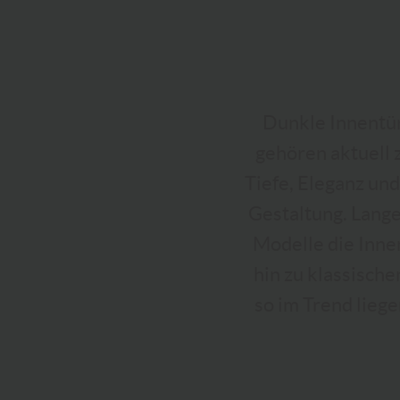
Dunkle Innentür
gehören aktuell 
Tiefe, Eleganz un
Gestaltung. Lange
Modelle die Inne
hin zu klassisch
so im Trend lieg