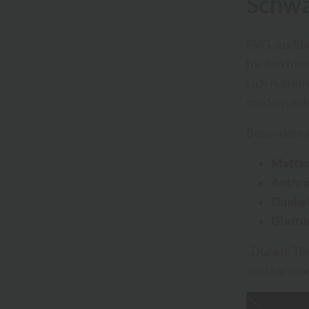
Schwa
EVG aus Eb
für den Inn
sich nun ei
modern, ede
Besonders g
Mattsc
Anthra
Dunkel
Glastü
„Dunkle Tön
also für mo