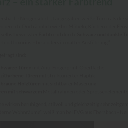
rz – ein starker Farbtrend
ersbach - Neugersdorf:
„Lange galten weiße Türen als die 
enbereich. Doch ähnlich wie bei Möbeln, Küchen oder Fens
n selbstbewusster Farbtrend durch:
Schwarz und dunkle T
l und luxuriös – besonders in matter Ausführung.“
efragt sind:
hwarze Türen
mit Anti-Fingerprint-Oberfläche
zitfarbene Türen
mit strukturierter Haptik
braune Holztüren
mit sichtbarer Maserung
ren mit schwarzem
Metallrahmen oder Sprossenelement
e wirken beruhigend, stilvoll und gleichzeitig sehr zeitgem
derne Wohnräume“, weiß man bei EVG aus Ebersbach - Neu