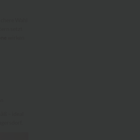
sichere Wahl
tern setzt
öne
wirken
en
äß – ideal
gersdorf.