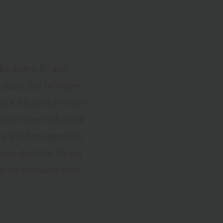
 dunklem Braun –
sbau. Sie bringen
ste Akzente in der
nun erobern dunkle
che Wohnungen bis
arum dunkle Türen
 sind und wie man