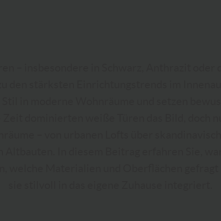
en – insbesondere in Schwarz, Anthrazit oder
zu den stärksten Einrichtungstrends im Innenau
d Stil in moderne Wohnräume und setzen bewus
 Zeit dominierten weiße Türen das Bild, doch 
nräume – von urbanen Lofts über skandinavis
en Altbauten. In diesem Beitrag erfahren Sie, w
en, welche Materialien und Oberflächen gefragt
sie stilvoll in das eigene Zuhause integriert.