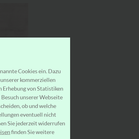
enannte Cookies ein. Dazu
b unserer kommerziellen
 Erhebung von Statistiken
em Besuch unserer Webseite
scheiden, ob und welche
ellungen eventuell nicht
en Sie jederzeit widerrufen
isen
finden Sie weitere